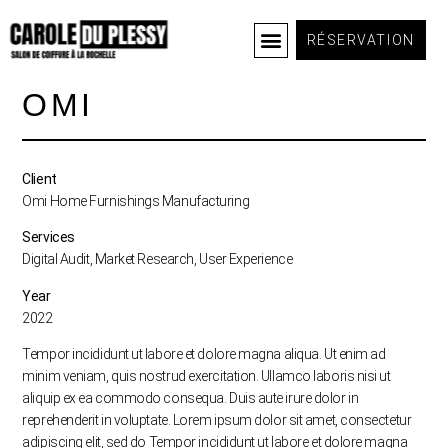
BACK TO ALL
RÉSERVATION
À propos
Services & tarifs
OMI
Client
Omi Home Furnishings Manufacturing
Services
Digital Audit, Market Research, User Experience
Year
2022
Tempor incididunt ut labore et dolore magna aliqua. Ut enim ad
minim veniam, quis nostrud exercitation. Ullamco laboris nisi ut
aliquip ex ea commodo consequa. Duis aute irure dolor in
reprehenderit in voluptate. Lorem ipsum dolor sit amet, consectetur
adipiscing elit, sed do Tempor incididunt ut labore et dolore magna